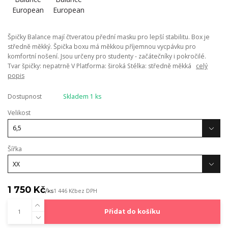
Špičky Balance mají čtveratou přední masku pro lepší stabilitu. Box je
středně měkký. Špička boxu má měkkou příjemnou vycpávku pro
komfortní nošení. Jsou určeny pro studenty - začátečníky i pokročilé.
Tvar špičky: nepatrně V Platforma: široká Stélka: středně měkká
celý
popis
Dostupnost
Skladem 1 ks
Velikost
Šířka
1 750 Kč
/
ks
1 446 Kč
bez DPH
Přidat do košíku