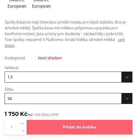
Špičky Balance mají čtveratou přední masku pro lepší stabilitu. Box je
středně měkký. Špička boxu má měkkou příjemnou vycpávku pro
komfortní nošení. Jsou určeny pro studenty - začátečníky i pokročilé.
Tvar špičky: nepatrně V Platforma: široká Stélka: středně měkká
celý
popis
Dostupnost
Není skladem
Velikost
Šířka
1 750 Kč
/
ks
1 446 Kč
bez DPH
Přidat do košíku