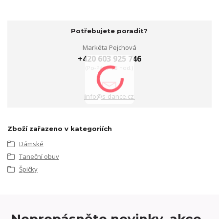
Potřebujete poradit?
Markéta Pejchová
+420 603 925 746
(Po-Pá, 9-18 hod.)
info@s-dance.cz
Zboží zařazeno v kategoriích
Dámské
Taneční obuv
Špičky
Nepropásněte novinky, akce