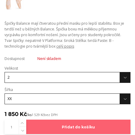
Špičky Balance mají čtveratou přední masku pro lepší stabilitu. Box je
tvrdší než u běžných Balance. Špička boxu má měkkou příjemnou
vycpávku pro komfortní nošení. Jsou určeny pro studenty pokročilé.
Tvar špičky: nepatrně V Platforma: široká Stélka: tvrdá Paste: B -
technologie pro tvárnější box
celý popis
Dostupnost
Není skladem
Velikost
Šířka
1 850 Kč
/
ks
1 529 Kč
bez DPH
Přidat do košíku