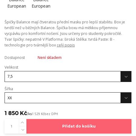
Špičky Balance mají čtveratou přední masku pro lepší stabilitu. Box je
tvrdší než u běžných Balance. Špička boxu má měkkou příjemnou
vycpávku pro komfortní nošení. Jsou určeny pro studenty pokročilé.
Tvar špičky: nepatrně V Platforma: široká Stélka: tvrdá Paste: B -
technologie pro tvárnější box
celý popis
Dostupnost
Není skladem
Velikost
Šířka
1 850 Kč
/
ks
1 529 Kč
bez DPH
Přidat do košíku