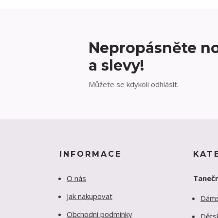
Nepropásněte no
a slevy!
Můžete se kdykoli odhlásit.
INFORMACE
KAT
O nás
Tanečn
Jak nakupovat
Dám
Obchodní podmínky
Děts