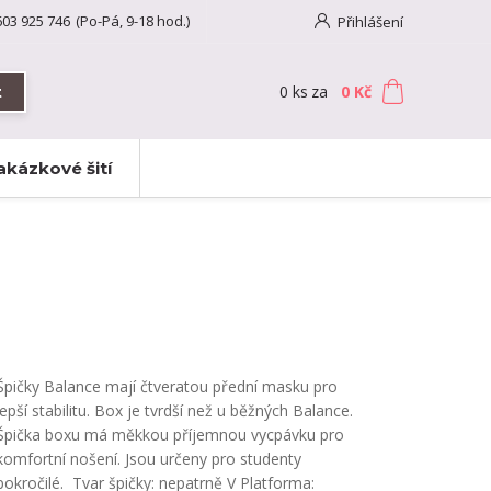
603 925 746
(Po-Pá, 9-18 hod.)
Přihlášení
0
ks
za
0 Kč
t
akázkové šití
Špičky Balance mají čtveratou přední masku pro
lepší stabilitu. Box je tvrdší než u běžných Balance.
Špička boxu má měkkou příjemnou vycpávku pro
komfortní nošení. Jsou určeny pro studenty
pokročilé. Tvar špičky: nepatrně V Platforma: