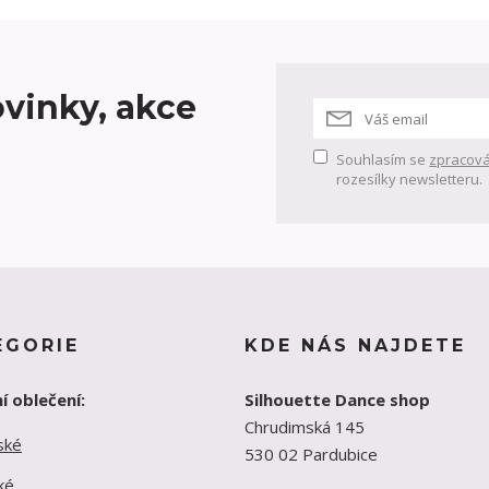
vinky, akce
Souhlasím se
zpracová
rozesílky newsletteru.
EGORIE
KDE NÁS NAJDETE
í oblečení:
Silhouette Dance shop
Chrudimská 145
ské
530 02 Pardubice
ké