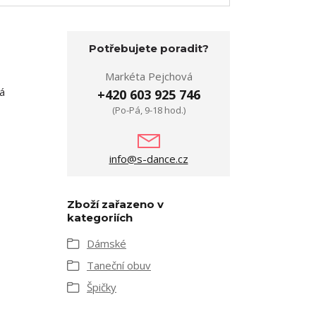
Potřebujete poradit?
Markéta Pejchová
má
+420 603 925 746
(Po-Pá, 9-18 hod.)
info@s-dance.cz
Zboží zařazeno v
kategoriích
Dámské
Taneční obuv
Špičky