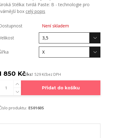
široká Stélka: tvrdá Paste: B - technologie pro
tvárnější box
celý popis
Dostupnost
Není skladem
Velikost
Šířka
1 850 Kč
/
ks
1 529 Kč
bez DPH
Přidat do košíku
Číslo produktu:
ES0160S