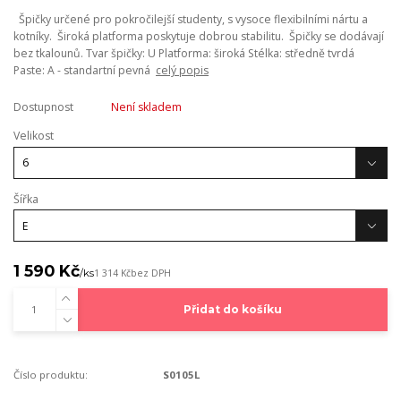
Špičky určené pro pokročilejší studenty, s vysoce flexibilními nártu a
kotníky. Široká platforma poskytuje dobrou stabilitu. Špičky se dodávají
bez tkalounů. Tvar špičky: U Platforma: široká Stélka: středně tvrdá
Paste: A - standartní pevná
celý popis
Dostupnost
Není skladem
Velikost
Šířka
1 590 Kč
/
ks
1 314 Kč
bez DPH
Přidat do košíku
Číslo produktu:
S0105L