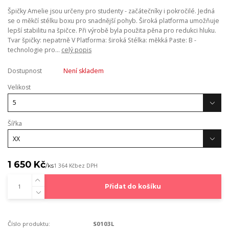
Špičky Amelie jsou určeny pro studenty - začátečníky i pokročilé. Jedná
se o měkčí stélku boxu pro snadnější pohyb. Široká platforma umožňuje
lepší stabilitu na špičce. Při výrobě byla použita pěna pro redukci hluku.
Tvar špičky: nepatrně V Platforma: široká Stélka: měkká Paste: B -
technologie pro...
celý popis
Dostupnost
Není skladem
Velikost
Šířka
1 650 Kč
/
ks
1 364 Kč
bez DPH
Přidat do košíku
Číslo produktu:
S0103L