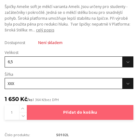
Špičky Amelie soft je měkčí varianta Amelii. Jsou určeny pro studenty -
začátečníky i pokročilé. Jedná se o měkčí stélku boxu pro snadnější
pohyb. Široká platforma umožňuje lepší stabilitu na špičce. Při výrobě
byla použita pěna pro redukci hluku. Tvar špičky: nepatrně V Platforma:
široká Stélka: m...
celý popis
Dostupnost
Není skladem
Velikost
Šířka
1 650 Kč
/
ks
1 364 Kč
bez DPH
Přidat do košíku
Číslo produktu:
S0102L