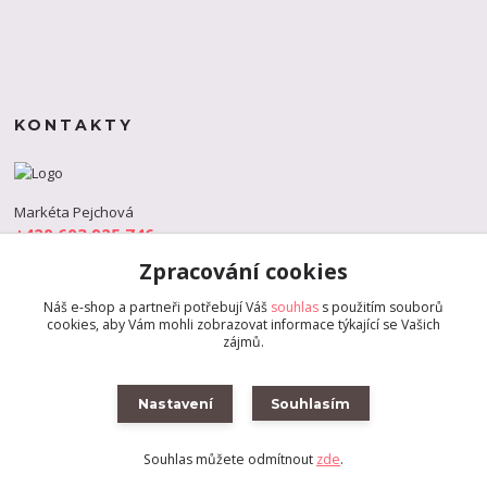
KONTAKTY
Markéta Pejchová
+420 603 925 746
(Po-Pá, 9-18 hod.)
Zpracování cookies
info@s-dance.cz
Náš e-shop a partneři potřebují Váš
souhlas
s použitím souborů
cookies, aby Vám mohli zobrazovat informace týkající se Vašich
zájmů.
Nastavení
Souhlasím
Souhlas můžete odmítnout
zde
.
Vytvořeno na
Eshop-rychle.cz