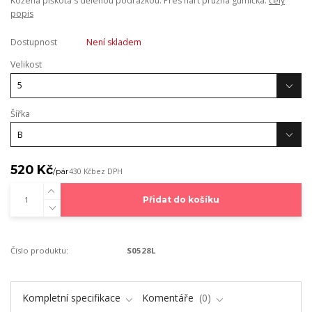
Kožená piškota s dělenou podrážkou. Přes nárt pružná gumička.
celý
popis
Dostupnost
Není skladem
Velikost
Šířka
520 Kč
/
pár
430 Kč
bez DPH
Přidat do košíku
Číslo produktu:
S0528L
Kompletní specifikace
Komentáře
0