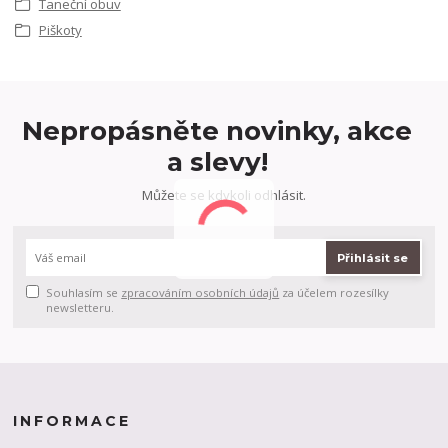
Taneční obuv
Piškoty
Nepropásněte novinky, akce
a slevy!
Můžete se kdykoli odhlásit.
Přihlásit se
Souhlasím se
zpracováním osobních údajů
za účelem rozesílky
newsletteru.
INFORMACE