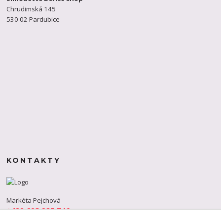
Chrudimská 145
530 02 Pardubice
KONTAKTY
Markéta Pejchová
+420 603 925 746
(Po-Pá, 9-18 hod.)