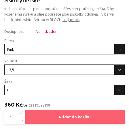
Piškoty dětské
Kožená piškota s plnou podrážkou. Přes nárt pružná gumička. Díky
koženému svršku a plné podrážce jsou piškotky odolnější. V barvě:
black, pink, white Výrobce: BLOCH
celý popis
Dostupnost
Není skladem
Barva
Velikost
Šířka
360 Kč
/
pár
298 Kč
bez DPH
Přidat do košíku