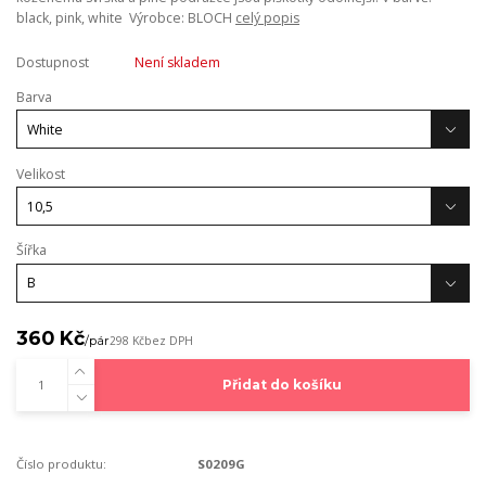
black, pink, white Výrobce: BLOCH
celý popis
Dostupnost
Není skladem
Barva
Velikost
Šířka
360 Kč
/
pár
298 Kč
bez DPH
Přidat do košíku
Číslo produktu:
S0209G