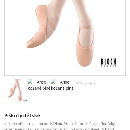
Piškoty dětské
Kožená piškota s plnou podrážkou. Přes nárt pružná gumička. Díky
koženému svršku a plné podrážce jsou piškotky odolnější. V barvě: