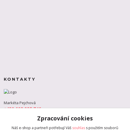
KONTAKTY
Markéta Pejchová
+420 603 925 746
(Po-Pá, 9-18 hod.)
Zpracování cookies
info@s-dance.cz
Náš e-shop a partneři potřebují Váš
souhlas
s použitím souborů