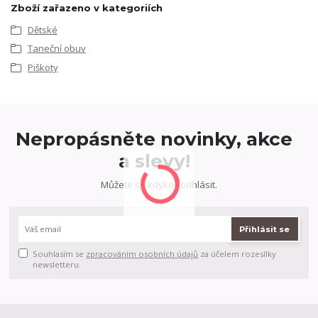
Zboží zařazeno v kategoriích
Dětské
Taneční obuv
Piškoty
Nepropásněte novinky, akce
a slevy!
Můžete se kdykoli odhlásit.
Přihlásit se
Souhlasím se
zpracováním osobních údajů
za účelem rozesílky
newsletteru.