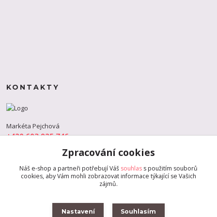
KONTAKTY
Markéta Pejchová
+420 603 925 746
(Po-Pá, 9-18 hod.)
Zpracování cookies
info@s-dance.cz
Náš e-shop a partneři potřebují Váš
souhlas
s použitím souborů
cookies, aby Vám mohli zobrazovat informace týkající se Vašich
zájmů.
Nastavení
Souhlasím