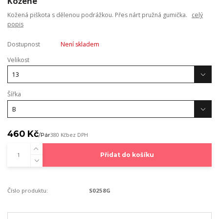
Kožené
Kožená piškota s dělenou podrážkou. Přes nárt pružná gumička.
celý
popis
Dostupnost
Není skladem
Velikost
Šířka
460 Kč
/
Pár
380 Kč
bez DPH
Přidat do košíku
Číslo produktu:
S0258G