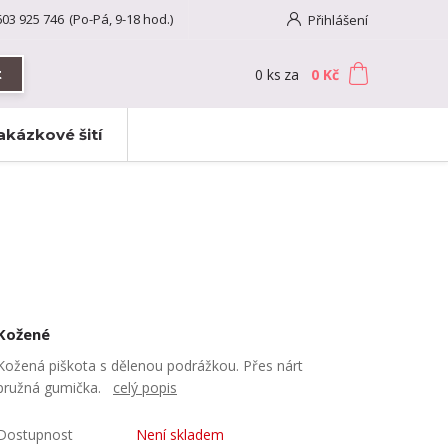
603 925 746
(Po-Pá, 9-18 hod.)
Přihlášení
0
ks
za
0 Kč
t
akázkové šití
Kožené
Kožená piškota s dělenou podrážkou. Přes nárt
pružná gumička.
celý popis
Dostupnost
Není skladem