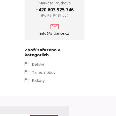
Markéta Pejchová
+420 603 925 746
(Po-Pá, 9-18 hod.)
info@s-dance.cz
Zboží zařazeno v
kategoriích
Dětské
Taneční obuv
Piškoty