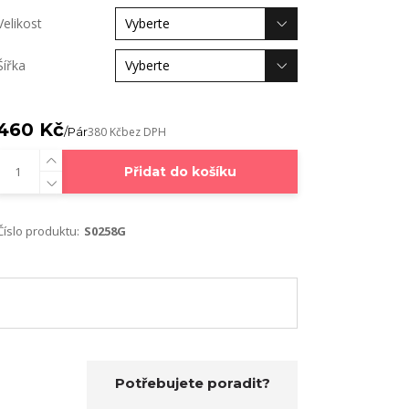
Velikost
Šířka
460 Kč
/
Pár
380 Kč
bez DPH
Přidat do košíku
Číslo produktu:
S0258G
Potřebujete poradit?