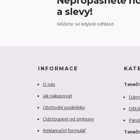
Nepropásněte no
a slevy!
Můžete se kdykoli odhlásit.
INFORMACE
KAT
O nás
Tanečn
Jak nakupovat
Dám
Obchodní podmínky
Děts
Odstoupení od smlouvy
Páns
Reklamační formulář
Tanečn