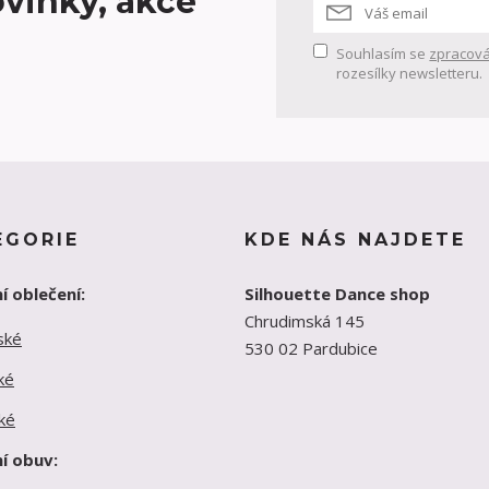
vinky, akce
Souhlasím se
zpracová
rozesílky newsletteru.
EGORIE
KDE NÁS NAJDETE
í oblečení:
Silhouette Dance shop
Chrudimská 145
ské
530 02 Pardubice
ké
ké
í obuv: